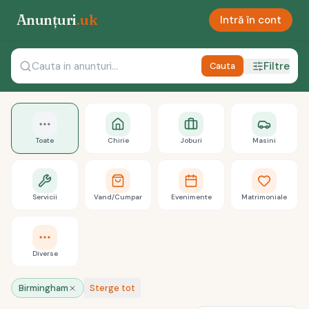
Anunțuri
.uk
Intră în cont
Filtre
Cauta
Toate
Chirie
Joburi
Masini
Servicii
Vand/Cumpar
Evenimente
Matrimoniale
Diverse
Birmingham
Sterge tot