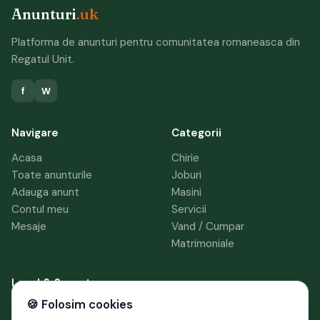
Anunturi
.uk
Platforma de anunturi pentru comunitatea romaneasca din
Regatul Unit.
f
W
Navigare
Categorii
Acasa
Chirie
Toate anunturile
Joburi
Adauga anunt
Masini
Contul meu
Servicii
Mesaje
Vand / Cumpar
Matrimoniale
Legal & Suport
🍪 Folosim cookies
Termeni si conditii