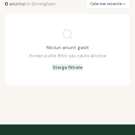
0
anunturi
in
Birmingham
Cele mai recente
Niciun anunt gasit
Incearca alte filtre sau cauta altceva
Sterge filtrele