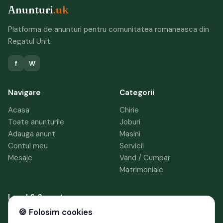
Anunturi
.uk
Platforma de anunturi pentru comunitatea romaneasca din
Regatul Unit.
f
W
Navigare
Categorii
Acasa
Chirie
Toate anunturile
Joburi
Adauga anunt
Masini
Contul meu
Servicii
Mesaje
Vand / Cumpar
Matrimoniale
Legal & Suport
🍪 Folosim cookies
Termeni si conditii