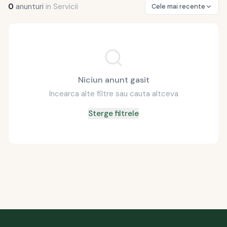
0
anunturi
in
Servicii
Cele mai recente
Niciun anunt gasit
Incearca alte filtre sau cauta altceva
Sterge filtrele