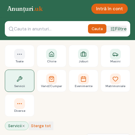
Anunțuri
.uk
Intră în cont
Filtre
Cauta
Toate
Chirie
Joburi
Masini
Servicii
Vand/Cumpar
Evenimente
Matrimoniale
Diverse
Servicii
Sterge tot