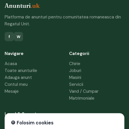
Anunturi
.uk
Platforma de anunturi pentru comunitatea romaneasca din
Regatul Unit.
f
W
Navigare
Categorii
Acasa
Chirie
Toate anunturile
Joburi
Adauga anunt
Masini
Contul meu
Servicii
Mesaje
Vand / Cumpar
Matrimoniale
Legal & Suport
🍪 Folosim cookies
Termeni si conditii