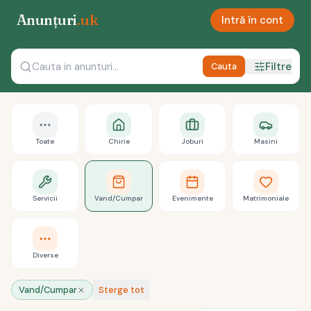
Anunțuri
.uk
Intră în cont
Filtre
Cauta
Toate
Chirie
Joburi
Masini
Servicii
Vand/Cumpar
Evenimente
Matrimoniale
Diverse
Vand/Cumpar
Sterge tot