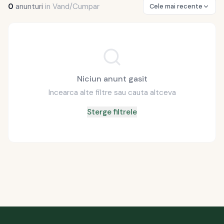
0
anunturi
in
Vand/Cumpar
Cele mai recente
Niciun anunt gasit
Incearca alte filtre sau cauta altceva
Sterge filtrele