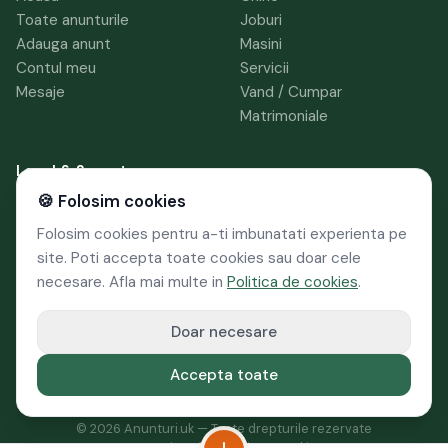
Toate anunturile
Joburi
Adauga anunt
Masini
Contul meu
Servicii
Mesaje
Vand / Cumpar
Matrimoniale
Legal & Suport
🍪 Folosim cookies
Termeni si conditii
Politica de
Folosim cookies pentru a-ti imbunatati experienta pe
confidentialitate
site. Poti accepta toate cookies sau doar cele
Politica cookies
necesare. Afla mai multe in
Politica de cookies
.
GDPR
Suport & Contact
Doar necesare
Raporteaza o problema
Accepta toate
©
2026
Anunturi.uk — Toate drepturile rezervate
Termeni
Confidentialitate
Cookies