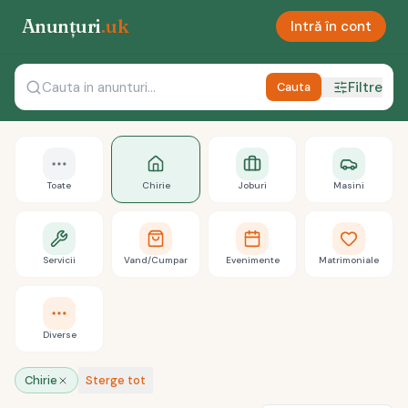
Anunțuri
.uk
Intră în cont
Filtre
Cauta
Toate
Chirie
Joburi
Masini
Servicii
Vand/Cumpar
Evenimente
Matrimoniale
Diverse
Chirie
Sterge tot