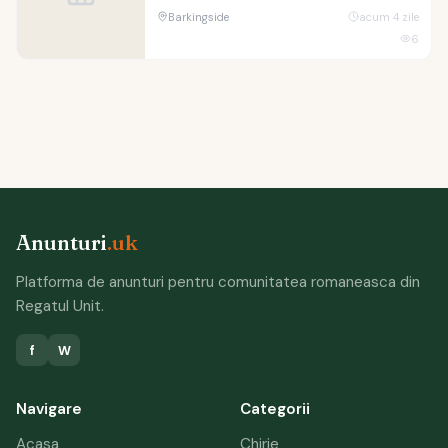
Barkingside
acum 4 zile
6
Anunturi
.uk
Platforma de anunturi pentru comunitatea romaneasca din
Regatul Unit.
f
W
Navigare
Categorii
Acasa
Chirie