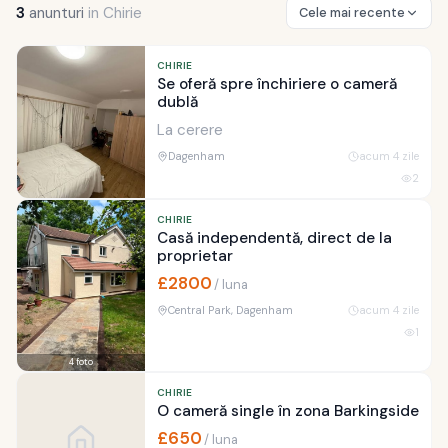
3
anunturi
in
Chirie
Cele mai recente
CHIRIE
Se oferă spre închiriere o cameră
dublă
La cerere
Dagenham
acum 4 zile
2
CHIRIE
Casă independentă, direct de la
proprietar
£
2800
/
luna
Central Park, Dagenham
acum 4 zile
1
4
foto
CHIRIE
O cameră single în zona Barkingside
£
650
/
luna