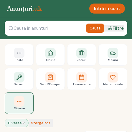
Anunțuri
.uk
Intră în cont
Filtre
Cauta
Toate
Chirie
Joburi
Masini
Servicii
Vand/Cumpar
Evenimente
Matrimoniale
Diverse
Diverse
Sterge tot