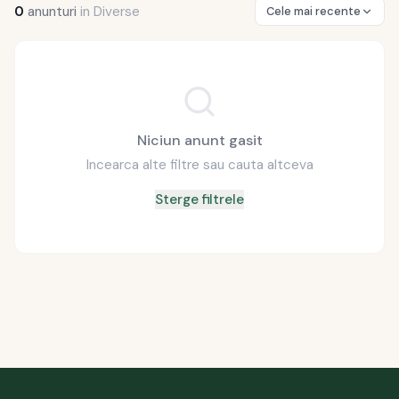
0
anunturi
in
Diverse
Cele mai recente
Niciun anunt gasit
Incearca alte filtre sau cauta altceva
Sterge filtrele