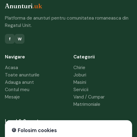
Anunturi
.uk
Platforma de anunturi pentru comunitatea romaneasca din
Regatul Unit.
f
W
Navigare
Categorii
Acasa
Chirie
Toate anunturile
Joburi
Adauga anunt
Masini
Contul meu
Servicii
Mesaje
Vand / Cumpar
Matrimoniale
Legal & Suport
🍪 Folosim cookies
Termeni si conditii