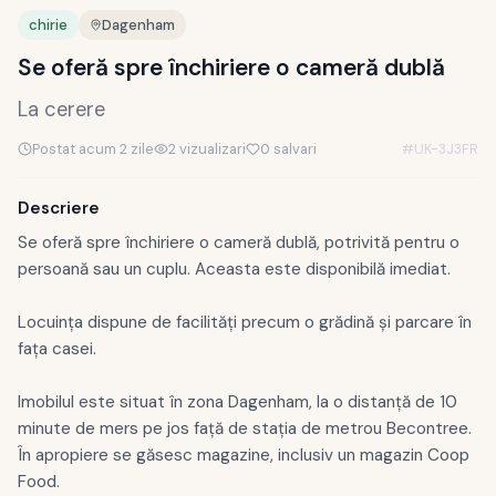
chirie
Dagenham
Se oferă spre închiriere o cameră dublă
La cerere
Postat
acum 2 zile
2
vizualizari
0
salvari
#
UK-3J3FR
Descriere
Se oferă spre închiriere o cameră dublă, potrivită pentru o
persoană sau un cuplu. Aceasta este disponibilă imediat.
Locuința dispune de facilități precum o grădină și parcare în
fața casei.
Imobilul este situat în zona Dagenham, la o distanță de 10
minute de mers pe jos față de stația de metrou Becontree.
În apropiere se găsesc magazine, inclusiv un magazin Coop
Food.