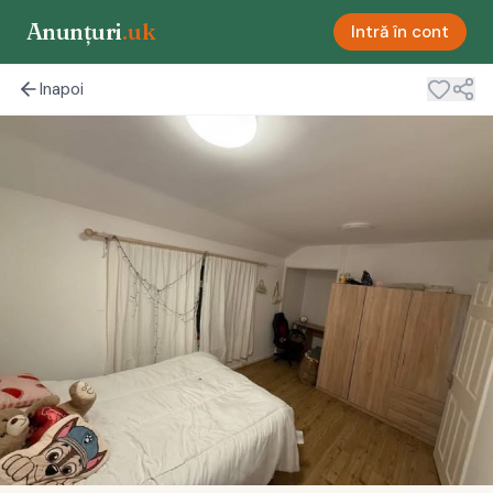
Anunțuri
.uk
Intră în cont
Inapoi