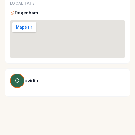
LOCALITATE
Dagenham
O
ovidiu