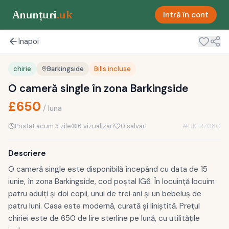
Anunțuri
.uk
Intră în cont
Inapoi
chirie
Barkingside
Bills incluse
O cameră single în zona Barkingside
£
650
/
luna
Postat
acum 3 zile
6
vizualizari
0
salvari
#
UK-RZ08G
Descriere
O cameră single este disponibilă începând cu data de 15
iunie, în zona Barkingside, cod poștal IG6. În locuință locuim
patru adulți și doi copii, unul de trei ani și un bebeluș de
patru luni. Casa este modernă, curată și liniștită. Prețul
chiriei este de 650 de lire sterline pe lună, cu utilitățile