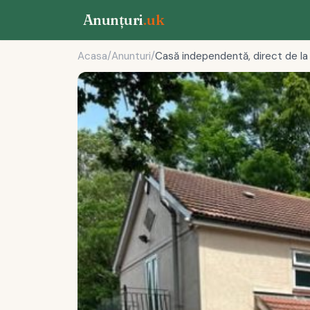
Anunțuri
.uk
Acasa
/
Anunturi
/
Casă independentă, direct de la 