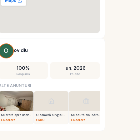
O
ovidiu
100
%
iun. 2026
Raspuns
Pe site
ALTE ANUNTURI
Se oferă spre închiriere o cameră dublă
O cameră single în zona Barkingside
Se caută doi bărbați pentru a efectua lucrări de tencuială
La cerere
£650
La cerere