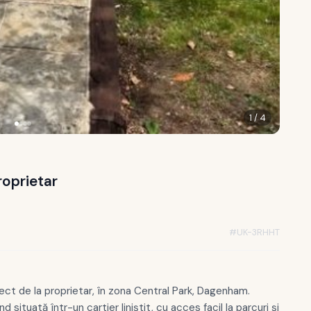
1
/
4
roprietar
#
UK-3RHHT
ect de la proprietar, în zona Central Park, Dagenham.
d situată într-un cartier liniștit, cu acces facil la parcuri și