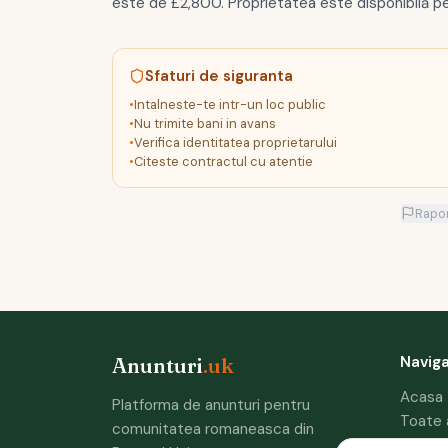
este de £2,800. Proprietatea este disponibilă p
Sfaturi de siguranta
•
Intalneste-te intr-un loc public
•
Nu trimite bani in avans
•
Verifica identitatea proprietarului
•
Citeste contractul cu atentie
Rapo
Navig
Anunturi
.uk
Acasa
Platforma de anunturi pentru
Toate 
comunitatea romaneasca din
Adauga