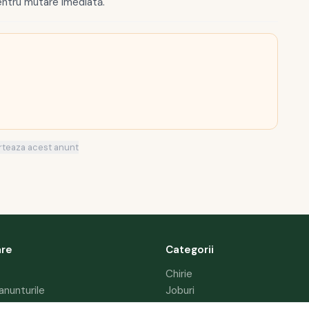
entru mutare imediată.
rteaza acest anunt
are
Categorii
Chirie
anunturile
Joburi
 anunt
Masini