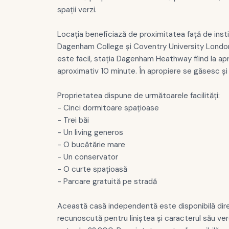
spații verzi.
Locația beneficiază de proximitatea față de instit
Dagenham College și Coventry University London
este facil, stația Dagenham Heathway fiind la apr
aproximativ 10 minute. În apropiere se găsesc și
Proprietatea dispune de următoarele facilități:
- Cinci dormitoare spațioase
- Trei băi
- Un living generos
- O bucătărie mare
- Un conservator
- O curte spațioasă
- Parcare gratuită pe stradă
Această casă independentă este disponibilă dire
recunoscută pentru liniștea și caracterul său verd