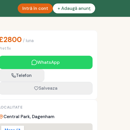
Intră în cont
+ Adaugă anunț
£
2800
/
luna
Pret fix
WhatsApp
Telefon
Salveaza
LOCALITATE
Central Park, Dagenham