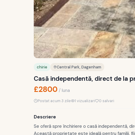
chirie
Central Park, Dagenham
Casă independentă, direct de la p
£
2800
/
luna
Postat
acum 3 zile
1
vizualizari
0
salvari
Descriere
Se oferă spre închiriere o casă independentă, dir
Această proprietate este ideală pentru familii, fiin